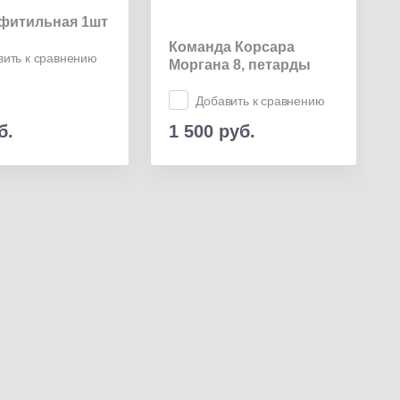
фитильная 1шт
Команда Корсара
вить к сравнению
Моргана 8, петарды
Добавить к сравнению
б.
1 500
руб.