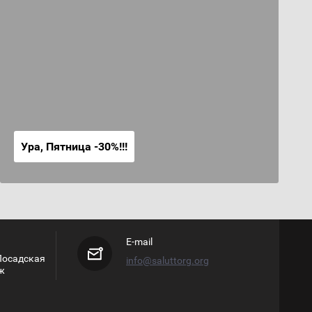
Ура, Пятница -30%!!!
E-mail
 Посадская
info@saluttorg.org
аж