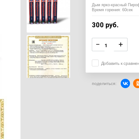
Дым ярко-красный Пир
Время горения: 60сек
300
руб.
−
+
Добавить к сравне
поделиться: