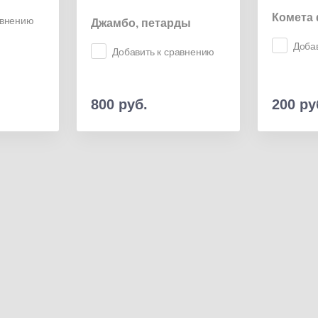
Комета 
авнению
Джамбо, петарды
Доба
Добавить к сравнению
800
руб.
200
ру