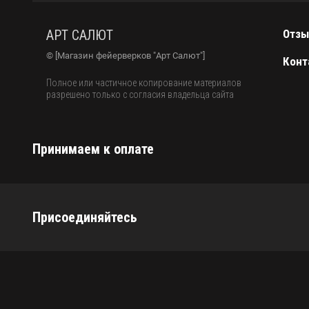
АРТ САЛЮТ
Отз
© [Магазин фейерверков "Арт Салют"]
Конт
Полное или частичное копирование материалов
разрешено только с согласия владельца сайта
Принимаем к оплате
Присоединяйтесь