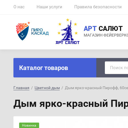
О нас
Наши услуги
Правила безопасности
АРТ
САЛЮТ
МАГАЗИН ФЕЙЕРВЕРК
Каталог товаров
Главная
  /  
Цветной дым
  /  Дым ярко-красный Пирофф, 60с
Дым ярко-красный Пи
Новинка