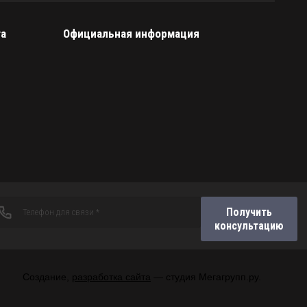
та
Официальная информация
Получить
консультацию
Создание,
разработка сайта
— студия Мегагрупп.ру.